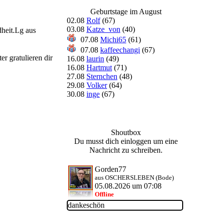
Geburtstage im August
02.08
Rolf
(67)
03.08
Katze_von
(40)
heit.Lg aus
07.08
Michi65
(61)
07.08
kaffeechangi
(67)
r gratulieren dir
16.08
laurin
(49)
16.08
Hartmut
(71)
27.08
Sternchen
(48)
29.08
Volker
(64)
30.08
inge
(67)
Shoutbox
Du musst dich einloggen um eine
Nachricht zu schreiben.
Gorden77
aus OSCHERSLEBEN (Bode)
05.08.2026 um 07:08
Offline
dankeschön