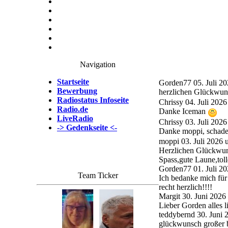
Navigation
Startseite
Gorden77
05. Juli 2
Bewerbung
herzlichen Glückwun
Radiostatus Infoseite
Chrissy
04. Juli 202
Radio.de
Danke Iceman
LiveRadio
Chrissy
03. Juli 202
-> Gedenkseite <-
Danke moppi, schade
moppi
03. Juli 2026
Herzlichen Glückwuns
Spass,gute Laune,tol
Gorden77
01. Juli 2
Team Ticker
Ich bedanke mich für
recht herzlich!!!!
Margit
30. Juni 2026
Lieber Gorden alles 
teddybernd
30. Juni
glückwunsch großer br