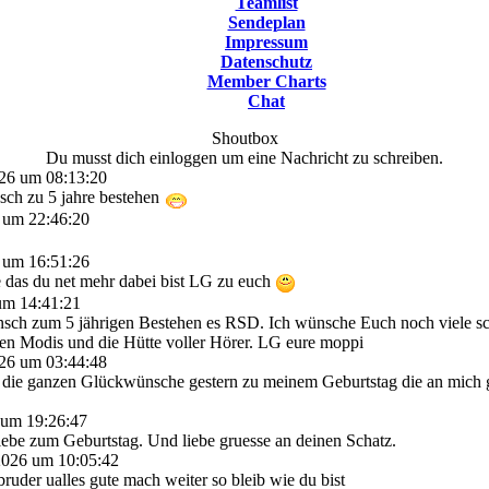
Teamlist
Sendeplan
Impressum
Datenschutz
Member Charts
Chat
Shoutbox
Du musst dich einloggen um eine Nachricht zu schreiben.
026 um 08:13:20
sch zu 5 jahre bestehen
6 um 22:46:20
6 um 16:51:26
 das du net mehr dabei bist LG zu euch
 um 14:41:21
ch zum 5 jährigen Bestehen es RSD. Ich wünsche Euch noch viele sch
len Modis und die Hütte voller Hörer. LG eure moppi
026 um 03:44:48
 die ganzen Glückwünsche gestern zu meinem Geburtstag die an mich g
 um 19:26:47
liebe zum Geburtstag. Und liebe gruesse an deinen Schatz.
 2026 um 10:05:42
uder ualles gute mach weiter so bleib wie du bist