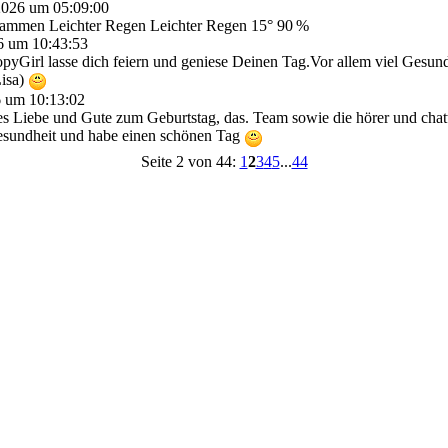
 2026 um 05:09:00
sammen Leichter Regen Leichter Regen 15° 90 %
26 um 10:43:53
yGirl lasse dich feiern und geniese Deinen Tag.Vor allem viel Gesund
Lisa)
6 um 10:13:02
es Liebe und Gute zum Geburtstag, das. Team sowie die hörer und chatte
 Gesundheit und habe einen schönen Tag
Seite 2 von 44:
1
2
3
4
5
...
44