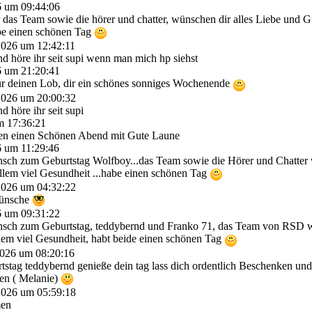
6 um 09:44:06
 das Team sowie die hörer und chatter, wünschen dir alles Liebe und 
be einen schönen Tag
2026 um 12:42:11
nd höre ihr seit supi wenn man mich hp siehst
6 um 21:20:41
ür deinen Lob, dir ein schönes sonniges Wochenende
 2026 um 20:00:32
d höre ihr seit supi
m 17:36:21
len einen Schönen Abend mit Gute Laune
6 um 11:29:46
sch zum Geburtstag Wolfboy...das Team sowie die Hörer und Chatter 
llem viel Gesundheit ...habe einen schönen Tag
 2026 um 04:32:22
wünsche
6 um 09:31:22
sch zum Geburtstag, teddybernd und Franko 71, das Team von RSD w
llem viel Gesundheit, habt beide einen schönen Tag
2026 um 08:20:16
tstag teddybernd genieße dein tag lass dich ordentlich Beschenken un
en ( Melanie)
 2026 um 05:59:18
men