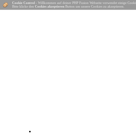
Cookie Control
- Willkommen auf deiner PHP Fusion Webseite verwendet einige Cooki
Bitte klicke den
Cookies akzeptieren
Button um unsere Cookies zu akzeptieren.