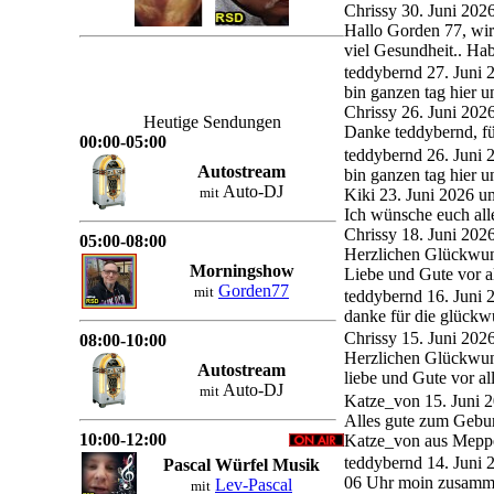
Chrissy
30. Juni 202
Hallo Gorden 77, wir
viel Gesundheit.. Ha
teddybernd
27. Juni 
bin ganzen tag hier u
Chrissy
26. Juni 202
Heutige Sendungen
Danke teddybernd, f
00:00-05:00
teddybernd
26. Juni
Autostream
bin ganzen tag hier un
Auto-DJ
mit
Kiki
23. Juni 2026 u
Ich wünsche euch al
Chrissy
18. Juni 202
05:00-08:00
Herzlichen Glückwun
Morningshow
Liebe und Gute vor a
Gorden77
mit
teddybernd
16. Juni
danke für die glück
Chrissy
15. Juni 202
08:00-10:00
Herzlichen Glückwun
Autostream
liebe und Gute vor a
Auto-DJ
mit
Katze_von
15. Juni 
Alles gute zum Gebur
10:00-12:00
Katze_von aus Mepp
teddybernd
14. Juni
Pascal Würfel Musik
06 Uhr moin zusam
Lev-Pascal
mit