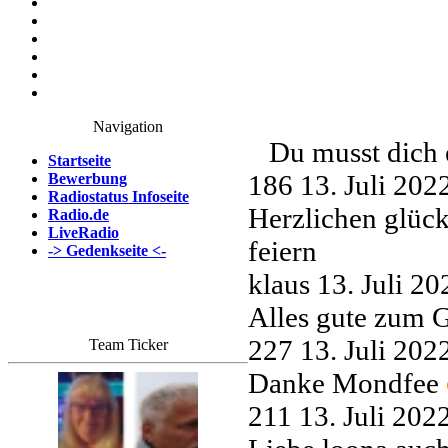
Navigation
Du musst dich 
Startseite
186
13. Juli 20
Bewerbung
Radiostatus Infoseite
Herzlichen glüc
Radio.de
LiveRadio
feiern
-> Gedenkseite <-
klaus
13. Juli 2
Alles gute zum 
227
13. Juli 20
Team Ticker
Danke Mondfee
211
13. Juli 202