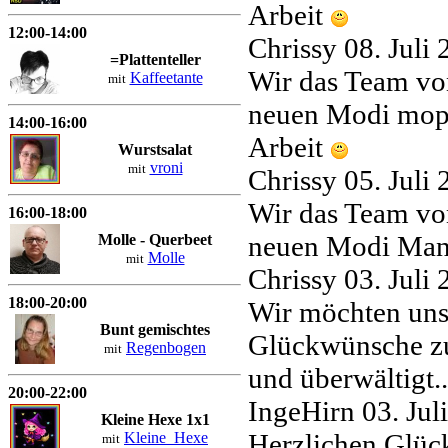
Arbeit
12:00-14:00
Chrissy
08. Juli
=Plattenteller
Wir das Team vo
Kaffeetante
mit
neuen Modi mopp
14:00-16:00
Arbeit
Wurstsalat
vroni
mit
Chrissy
05. Juli
Wir das Team vo
16:00-18:00
neuen Modi Mann
Molle - Querbeet
Molle
mit
Chrissy
03. Juli
18:00-20:00
Wir möchten uns 
Bunt gemischtes
Glückwünsche zu 
Regenbogen
mit
und überwältigt.
20:00-22:00
IngeHirn
03. Ju
Kleine Hexe 1x1
Herzlichen Glüc
Kleine_Hexe
mit