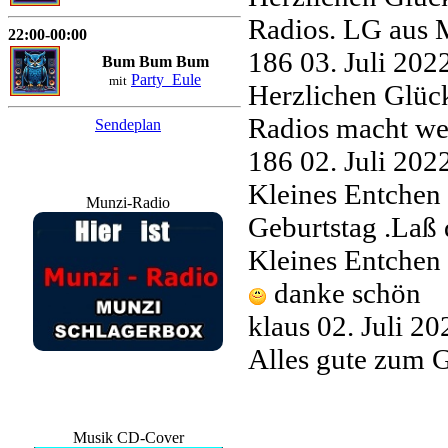
Radios. LG aus 
22:00-00:00
186
03. Juli 20
Bum Bum Bum
Party_Eule
mit
Herzlichen Glüc
Radios macht wei
Sendeplan
186
02. Juli 20
Kleines Entchen
Munzi-Radio
Geburtstag .Laß 
Kleines Entchen
danke schön
klaus
02. Juli 2
Alles gute zum 
Musik CD-Cover