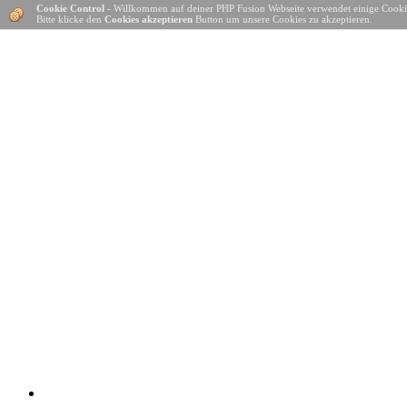
Cookie Control
- Willkommen auf deiner PHP Fusion Webseite verwendet einige Cooki
Bitte klicke den
Cookies akzeptieren
Button um unsere Cookies zu akzeptieren.