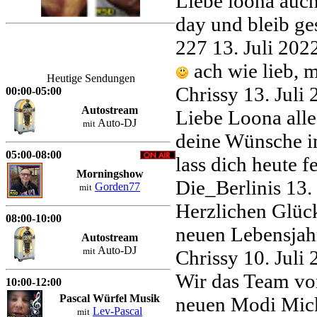
Liebe loona auch
day und bleib ge
227
13. Juli 20
ach wie lieb, m
Heutige Sendungen
Chrissy
13. Juli
00:00-05:00
Autostream
Liebe Loona alle
Auto-DJ
mit
deine Wünsche in
05:00-08:00
lass dich heute
Morningshow
Die_Berlinis
13.
Gorden77
mit
Herzlichen Glüc
08:00-10:00
neuen Lebensjah
Autostream
Auto-DJ
mit
Chrissy
10. Juli
Wir das Team vo
10:00-12:00
Pascal Würfel Musik
neuen Modi Mick
Lev-Pascal
mit