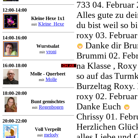
733
04. Februar
12:00-14:00
Alles gute zu de
Kleine Hexe 1x1
du bist weil so b
Kleine_Hexe
mit
roxy
03. Februa
14:00-16:00
Danke dir Br
Wurstsalat
vroni
mit
Brummi
02. Feb
na Klasse , Roxy
16:00-18:00
so auf das Turmk
Molle - Querbeet
Molle
mit
Burzeltag Roxy
18:00-20:00
roxy
02. Februa
Bunt gemischtes
Danke Euch
Regenbogen
mit
Chrissy
01. Febr
20:00-22:00
Herzlichen Glü
Voll Verpeilt
alles Liebe und 
melody
mit