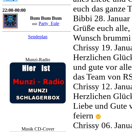
euch das ganze T
22:00-00:00
Bibbi
28. Janua
Bum Bum Bum
Party_Eule
mit
Grüße euch alle,
Wunsch brumm
Sendeplan
Chrissy
19. Janu
Herzlichen Glüc
Munzi-Radio
und gute vor all
das Team von R
Chrissy
12. Janu
Herzlichen Glüc
Liebe und Gute v
feiern
Chrissy
06. Janu
Musik CD-Cover