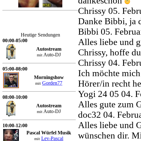
dankeschön
Chrissy
05. Febr
Danke Bibbi, ja 
Bibbi
05. Febru
Heutige Sendungen
Alles liebe und 
00:00-05:00
Autostream
Chrissy, hoffe du
Auto-DJ
mit
Chrissy
04. Febr
05:00-08:00
Ich möchte mich 
Morningshow
Hörer/in recht h
Gorden77
mit
Yogi 24 05
04. 
08:00-10:00
Alles gute zum G
Autostream
Auto-DJ
mit
doc32
04. Febru
Alles liebe und 
10:00-12:00
Pascal Würfel Musik
wünschen dir. M
Lev-Pascal
mit