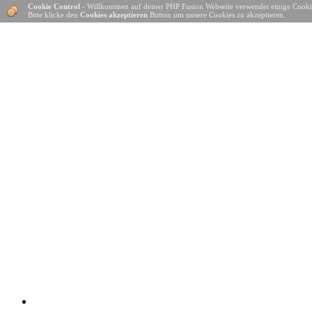
Cookie Control
- Willkommen auf deiner PHP Fusion Webseite verwendet einige Cooki
Bitte klicke den
Cookies akzeptieren
Button um unsere Cookies zu akzeptieren.