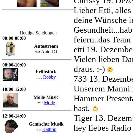
Chrissy
19. Dez
Lieber Etti, all
deine Wünsche in
Gesundheit...hab
Heutige Sendungen
feiern..das Tea
00:00-08:00
Autostream
etti
19. Dezembe
Auto-DJ
mit
Vielen lieben Da
08:00-10:00
draus. :-)
Frühstück
733
13. Dezembe
Robby
mit
Unserem Manni m
10:00-12:00
Hammer Presenta
Molle-Music
Molle
mit
hast.
Tiger
13. Dezem
12:00-14:00
Gemischte Musik
hey liebes Radio
Kathrin
mit