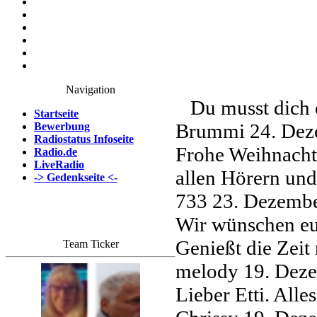
Navigation
Du musst dich 
Startseite
Brummi
24. Dez
Bewerbung
Radiostatus Infoseite
Frohe Weihnacht 
Radio.de
LiveRadio
allen Hörern u
-> Gedenkseite <-
733
23. Dezembe
Wir wünschen eu
Genießt die Zeit
Team Ticker
melody
19. Dez
Lieber Etti. All