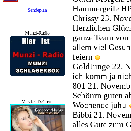
Hammergeile HP..
Sendeplan
Chrissy
23. Nov
Herzlichen Glüc
Munzi-Radio
ganze Team von 
allem viel Gesun
feiern
GoldJunge
22. 
ich komm ja nicht
801
21. Novemb
Schönrn guten ab
Musik CD-Cover
Wochende juhu
Bibbi
21. Novem
alles Gute zum G