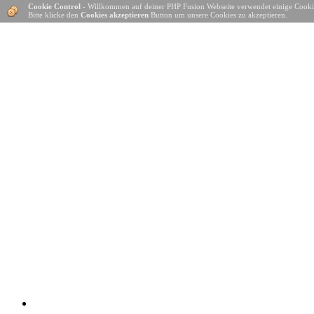
Cookie Control
- Willkommen auf deiner PHP Fusion Webseite verwendet einige Cooki
Bitte klicke den
Cookies akzeptieren
Button um unsere Cookies zu akzeptieren.