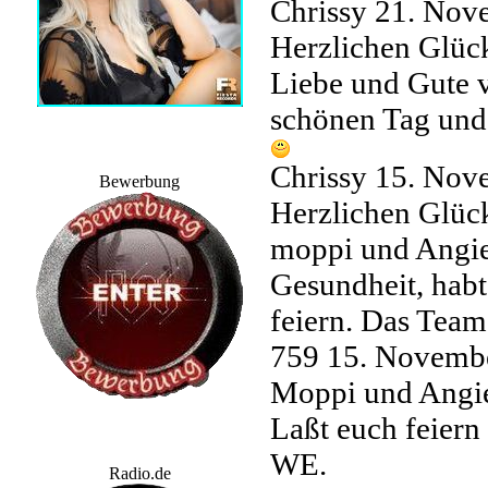
Chrissy
21. Nov
Herzlichen Glück
Liebe und Gute v
schönen Tag und 
Chrissy
15. Nov
Bewerbung
Herzlichen Glüc
moppi und Angie 
Gesundheit, habt
feiern. Das Te
759
15. Novemb
Moppi und Angie,
Laßt euch feiern
WE.
Radio.de